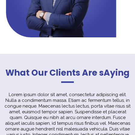
What Our Clients Are sAying
Lorem ipsum dolor sit amet, consectetur adipiscing elit.
Nulla a condimentum massa. Etiam ac fermentum tellus, in
congue neque. Maecenas lectus lectus, porta vitae risus sit
amet, euismod tempor sapien. Suspendisse et placerat
quam. Quisque eu nibh at arcu ornare interdum. Fusce
aliquet iaculis sapien, id tempus risus finibus vel. Maecenas
ornare augue hendrerit nisl malesuada vehicula. Duis vitae
varius justo. Integer condimentum, lectus at pellentesque